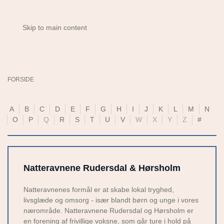
Skip to main content
FORSIDE
A
B
C
D
E
F
G
H
I
J
K
L
M
N
O
P
Q
R
S
T
U
V
W
X
Y
Z
#
Natteravnene Rudersdal & Hørsholm
Natteravnenes formål er at skabe lokal tryghed,
livsglæde og omsorg - især blandt børn og unge i vores
nærområde. Natteravnene Rudersdal og Hørsholm er
en forening af frivillige voksne, som går ture i hold på