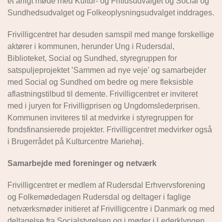
et årligt møde med Kultur- og Fritidsudvalget og Social og
Sundhedsudvalget og Folkeoplysningsudvalget inddrages.
Frivilligcentret har desuden samspil med mange forskellige
aktører i kommunen, herunder Ung i Rudersdal,
Biblioteket, Social og Sundhed, styregruppen for
satspuljeprojektet ’Sammen ad nye veje’ og samarbejder
med Social og Sundhed om bedre og mere fleksisble
aflastningstilbud til demente. Frivilligcentret er inviteret
med i juryen for Frivilligprisen og Ungdomslederprisen.
Kommunen inviteres til at medvirke i styregruppen for
fondsfinansierede projekter. Frivilligcentret medvirker også
i Brugerrådet på Kulturcentre Mariehøj.
Samarbejde med foreninger og netværk
Frivilligcentret er medlem af Rudersdal Erhvervsforening
og Folkemødedagen Rudersdal og deltager i faglige
netværksmøder initieret af Frivilligcentre i Danmark og med
deltagelse fra Socialstyrelsen og i møder i Lederklyngen