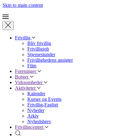
Skip to main content
Frivillig
Bliv frivillig
Frivilligjob
Stjernestunder
Frivillighedens ansigter
Film
Foreninger
Borger
Virksomheder
Aktiviteter
Kalender
Kurser og Events
Frivillig-Fagligt
Nyheder
Arkiv
Nyhedsbrev
Frivilligcentret