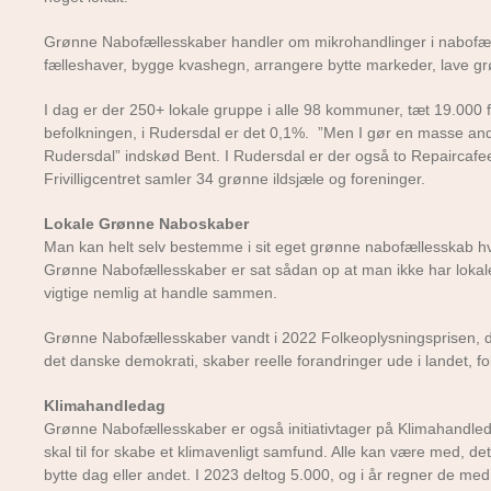
Grønne Nabofællesskaber handler om mikrohandlinger i nabofæll
fælleshaver, bygge kvashegn, arrangere bytte markeder, lave g
I dag er der 250+ lokale gruppe i alle 98 kommuner, tæt 19.00
befolkningen, i Rudersdal er det 0,1%. ”Men I gør en masse an
Rudersdal” indskød Bent. I Rudersdal er der også to Repaircafeer
Frivilligcentret samler 34 grønne ildsjæle og foreninger.
Lokale Grønne Naboskaber
Man kan helt selv bestemme i sit eget grønne nabofællesskab 
Grønne Nabofællesskaber er sat sådan op at man ikke har lokale be
vigtige nemlig at handle sammen.
Grønne Nabofællesskaber vandt i 2022 Folkeoplysningsprisen, de f
det danske demokrati, skaber reelle forandringer ude i landet, f
Klimahandledag
Grønne Nabofællesskaber er også initiativtager på Klimahandledag
skal til for skabe et klimavenligt samfund. Alle kan være med,
bytte dag eller andet. I 2023 deltog 5.000, og i år regner de med 