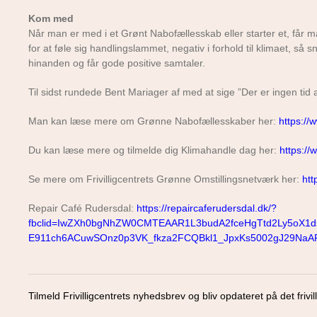
Kom med
Når man er med i et Grønt Nabofællesskab eller starter et, får ma
for at føle sig handlingslammet, negativ i forhold til klimaet,
hinanden og får gode positive samtaler.
Til sidst rundede Bent Mariager af med at sige ”Der er ingen tid at
Man kan læse mere om Grønne Nabofællesskaber her:
https://
Du kan læse mere og tilmelde dig Klimahandle dag her:
https:/
Se mere om Frivilligcentrets Grønne Omstillingsnetværk her:
htt
Repair Café Rudersdal:
https://repaircaferudersdal.dk/?
fbclid=IwZXh0bgNhZW0CMTEAAR1L3budA2fceHgTtd2Ly5oX1
E911ch6ACuwSOnz0p3VK_fkza2FCQBkl1_JpxKs5002gJ29NaAR
Tilmeld Frivilligcentrets nyhedsbrev og bliv opdateret på det frivill