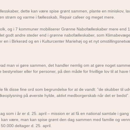
esskaber, dette kan være spise grønt sammen, plante en miniskov, lav
røn strøm og varme i fællesskab, Repair cafeer og meget mere.
0 folk, og i 7 kommuner mobiliserer Grønne Nabofælleskaber mere end 
det godt andre steder end i grønne nabofælleskaber, som Klimabevæge
 en i Birkerød og en i Kulturcenter Mariehøj og et nyt omstillingsnetvæ
hvad man vi gøre sammen, det handler nemlig om at gøre noget sammen
styrelser eller for personer, på den måde for frivillige lov til at have
ik disse fine ord som begrundelse for at de vandt: ”de skubber til udv
olkeoplysning på øverste hylde, aktivt medborgerskab når det er bedst”.
 som i år er d. 25. april – mission er at få en national samtale i gan
 det kan være, man kan spise grønt den dag sammen med familie og venn
50.000 deltager d. 25. april.