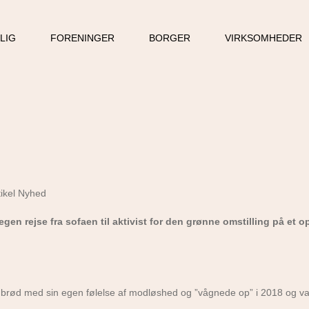
LLIG
FORENINGER
BORGER
VIRKSOMHEDER
en rejse fra sofaen til aktivist for den grønne omstilling på et o
n brød med sin egen følelse af modløshed og ”vågnede op” i 2018 og va