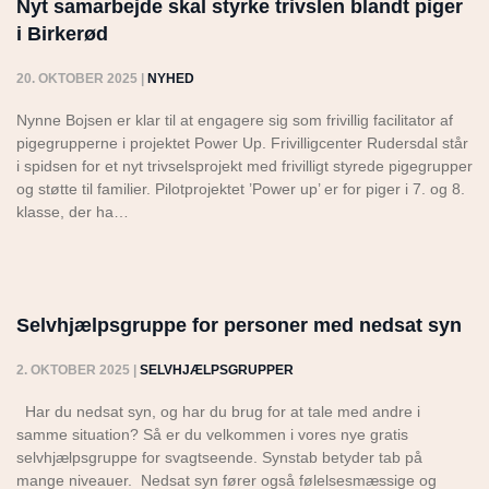
Nyt samarbejde skal styrke trivslen blandt piger
i Birkerød
20. OKTOBER 2025
|
NYHED
Nynne Bojsen er klar til at engagere sig som frivillig facilitator af
pigegrupperne i projektet Power Up. Frivilligcenter Rudersdal står
i spidsen for et nyt trivselsprojekt med frivilligt styrede pigegrupper
og støtte til familier. Pilotprojektet ’Power up’ er for piger i 7. og 8.
klasse, der ha…
Selvhjælpsgruppe for personer med nedsat syn
2. OKTOBER 2025
|
SELVHJÆLPSGRUPPER
Har du nedsat syn, og har du brug for at tale med andre i
samme situation? Så er du velkommen i vores nye gratis
selvhjælpsgruppe for svagtseende. Synstab betyder tab på
mange niveauer. Nedsat syn fører også følelsesmæssige og