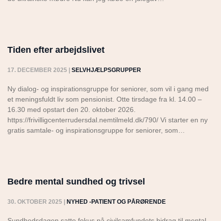
Tiden efter arbejdslivet
17. DECEMBER 2025
|
SELVHJÆLPSGRUPPER
Ny dialog- og inspirationsgruppe for seniorer, som vil i gang med
et meningsfuldt liv som pensionist. Otte tirsdage fra kl. 14.00 –
16.30 med opstart den 20. oktober 2026.
https://frivilligcenterrudersdal.nemtilmeld.dk/790/ Vi starter en ny
gratis samtale- og inspirationsgruppe for seniorer, som…
Bedre mental sundhed og trivsel
30. OKTOBER 2025
|
NYHED -PATIENT OG PÅRØRENDE
Sundhedsdagen satte fokus på civilsamfundets bidrag til mental