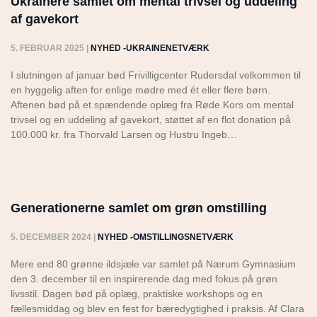
Ukrainere samlet om mental trivsel og uddeling
af gavekort
5. FEBRUAR 2025
|
NYHED -UKRAINENETVÆRK
I slutningen af januar bød Frivilligcenter Rudersdal velkommen til
en hyggelig aften for enlige mødre med ét eller flere børn.
Aftenen bød på et spændende oplæg fra Røde Kors om mental
trivsel og en uddeling af gavekort, støttet af en flot donation på
100.000 kr. fra Thorvald Larsen og Hustru Ingeb…
Generationerne samlet om grøn omstilling
5. DECEMBER 2024
|
NYHED -OMSTILLINGSNETVÆRK
Mere end 80 grønne ildsjæle var samlet på Nærum Gymnasium
den 3. december til en inspirerende dag med fokus på grøn
livsstil. Dagen bød på oplæg, praktiske workshops og en
fællesmiddag og blev en fest for bæredygtighed i praksis. Af Clara