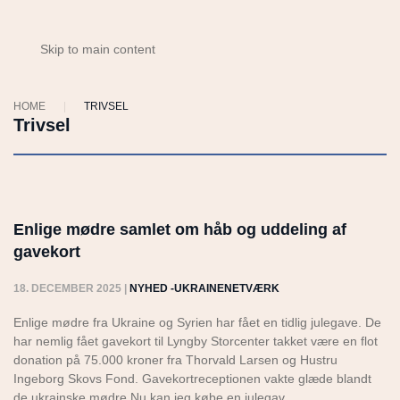
Skip to main content
HOME
TRIVSEL
Trivsel
Enlige mødre samlet om håb og uddeling af
gavekort
18. DECEMBER 2025
|
NYHED -UKRAINENETVÆRK
Enlige mødre fra Ukraine og Syrien har fået en tidlig julegave. De
har nemlig fået gavekort til Lyngby Storcenter takket være en flot
donation på 75.000 kroner fra Thorvald Larsen og Hustru
Ingeborg Skovs Fond. Gavekortreceptionen vakte glæde blandt
de ukrainske mødre Nu kan jeg købe en julegav…