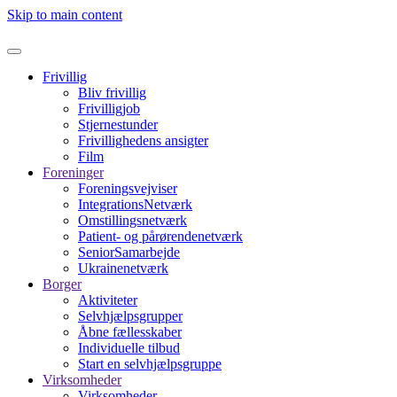
Skip to main content
Frivillig
Bliv frivillig
Frivilligjob
Stjernestunder
Frivillighedens ansigter
Film
Foreninger
Foreningsvejviser
IntegrationsNetværk
Omstillingsnetværk
Patient- og pårørendenetværk
SeniorSamarbejde
Ukrainenetværk
Borger
Aktiviteter
Selvhjælpsgrupper
Åbne fællesskaber
Individuelle tilbud
Start en selvhjælpsgruppe
Virksomheder
Virksomheder