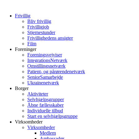
Frivillig
Bliv frivillig
Frivilligjob
Stjernestunder
Frivillighedens ansigter
Film
Foreninger
Foreningsvejviser
IntegrationsNetværk
Omstillingsnetværk
Patient- og pårørendenetværk
SeniorSamarbejde
Ukrainenetværk
Borger
Aktiviteter
Selvhjælpsgrupper
Åbne fællesskaber
Individuelle tilbud
Start en selvhjælpsgruppe
Virksomheder
Virksomheder
Medlem
Ambassadør