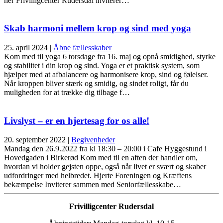
her Frivilligcenter Rudersdal inviterer…
Skab harmoni mellem krop og sind med yoga
25. april 2024
|
Åbne fællesskaber
Kom med til yoga 6 torsdage fra 16. maj og opnå smidighed, styrke
og stabilitet i din krop og sind. Yoga er et praktisk system, som
hjælper med at afbalancere og harmonisere krop, sind og følelser.
Når kroppen bliver stærk og smidig, og sindet roligt, får du
muligheden for at trække dig tilbage f…
Livslyst – er en hjertesag for os alle!
20. september 2022
|
Begivenheder
Mandag den 26.9.2022 fra kl 18:30 – 20:00 i Cafe Hyggestund i
Hovedgaden i Birkerød Kom med til en aften der handler om,
hvordan vi holder gejsten oppe, også når livet er svært og skaber
udfordringer med helbredet. Hjerte Foreningen og Kræftens
bekæmpelse Inviterer sammen med Seniorfællesskabe…
Frivilligcenter Rudersdal