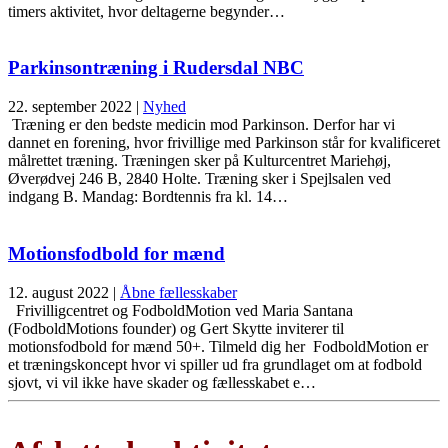
timers aktivitet, hvor deltagerne begynder…
Parkinsontræning i Rudersdal NBC
22. september 2022
|
Nyhed
Træning er den bedste medicin mod Parkinson. Derfor har vi
dannet en forening, hvor frivillige med Parkinson står for kvalificeret
målrettet træning. Træningen sker på Kulturcentret Mariehøj,
Øverødvej 246 B, 2840 Holte. Træning sker i Spejlsalen ved
indgang B. Mandag: Bordtennis fra kl. 14…
Motionsfodbold for mænd
12. august 2022
|
Åbne fællesskaber
Frivilligcentret og FodboldMotion ved Maria Santana
(FodboldMotions founder) og Gert Skytte inviterer til
motionsfodbold for mænd 50+. Tilmeld dig her FodboldMotion er
et træningskoncept hvor vi spiller ud fra grundlaget om at fodbold
sjovt, vi vil ikke have skader og fællesskabet e…