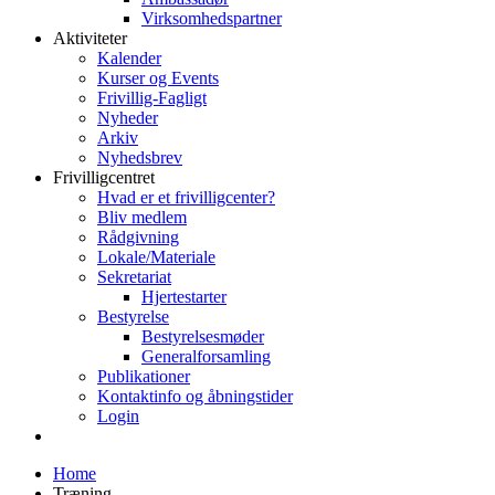
Virksomhedspartner
Aktiviteter
Kalender
Kurser og Events
Frivillig-Fagligt
Nyheder
Arkiv
Nyhedsbrev
Frivilligcentret
Hvad er et frivilligcenter?
Bliv medlem
Rådgivning
Lokale/Materiale
Sekretariat
Hjertestarter
Bestyrelse
Bestyrelsesmøder
Generalforsamling
Publikationer
Kontaktinfo og åbningstider
Login
Home
Træning