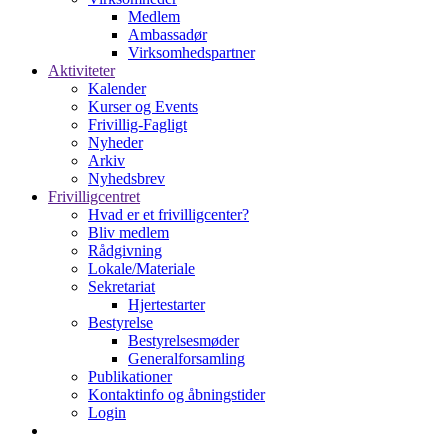
Medlem
Ambassadør
Virksomhedspartner
Aktiviteter
Kalender
Kurser og Events
Frivillig-Fagligt
Nyheder
Arkiv
Nyhedsbrev
Frivilligcentret
Hvad er et frivilligcenter?
Bliv medlem
Rådgivning
Lokale/Materiale
Sekretariat
Hjertestarter
Bestyrelse
Bestyrelsesmøder
Generalforsamling
Publikationer
Kontaktinfo og åbningstider
Login