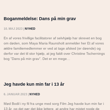
Boganmeldelse: Dans på min grav
10. MAJ 2023
|
NYHED
En af vores frivillige facilitatorer af selvhjælp har skrevet en bog
om døden, som Maya Maria Raunsholt anmelder her Et af vores
ældre familiemedlemmer er ved at tage afsked (er døende) og
derfor var det til stor hjælp, at jeg faldt over Christine Tschernings
bog ”Dans på min grav”. Det er en mege…
Jeg havde kun min far i 13 år
6. JANUAR 2023
|
NYHED
Mød Bodil i ny fil fra unge med sorg Film Jeg havde kun min far i
13 år, og det gør det ikke lettere, at andre har mistet nogle de