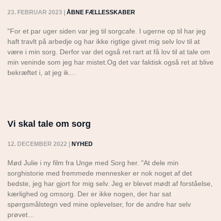
23. FEBRUAR 2023
|
ÅBNE FÆLLESSKABER
"For et par uger siden var jeg til sorgcafe. I ugerne op til har jeg
haft travlt på arbedje og har ikke rigtige givet mig selv lov til at
være i min sorg. Derfor var det også ret rart at få lov til at tale om
min veninde som jeg har mistet.Og det var faktisk også ret at blive
bekræftet i, at jeg ik…
Vi skal tale om sorg
12. DECEMBER 2022
|
NYHED
Mød Julie i ny film fra Unge med Sorg her. "At dele min
sorghistorie med fremmede mennesker er nok noget af det
bedste, jeg har gjort for mig selv. Jeg er blevet mødt af forståelse,
kærlighed og omsorg. Der er ikke nogen, der har sat
spørgsmålstegn ved mine oplevelser, for de andre har selv
prøvet…