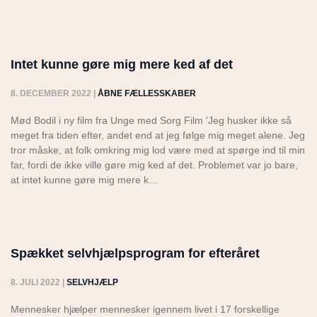
Intet kunne gøre mig mere ked af det
8. DECEMBER 2022
|
ÅBNE FÆLLESSKABER
Mød Bodil i ny film fra Unge med Sorg Film 'Jeg husker ikke så
meget fra tiden efter, andet end at jeg følge mig meget alene. Jeg
tror måske, at folk omkring mig lod være med at spørge ind til min
far, fordi de ikke ville gøre mig ked af det. Problemet var jo bare,
at intet kunne gøre mig mere k…
Spækket selvhjælpsprogram for efteråret
8. JULI 2022
|
SELVHJÆLP
Mennesker hjælper mennesker igennem livet i 17 forskellige