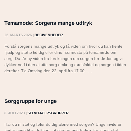
Temamøde: Sorgens mange udtryk
26. MARTS 2026
|
BEGIVENHEDER
Forstå sorgens mange udtryk og få viden om hvor du kan hente
hjælp og støtte tid dig eller dine nærmeste på temamøde om
sorg. Du får ny viden fra forskningen om sorgen før døden og vi
dykker ned i den akutte sorg omkring dødsfaldet og sorgen i tiden
derefter. Tid Onsdag den 22. april fra 17.00 –…
Sorggruppe for unge
8. JULI 2023
|
SELVHJÆLPSGRUPPER
Har du mistet og føler du dig alene med sorgen? Unge inviterer
andre unge til at deltage i et sorggruppe-forløb, for ingen skal