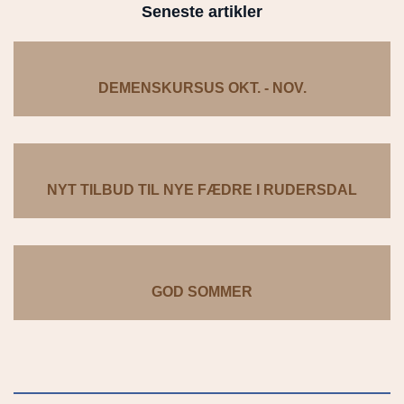
Seneste artikler
DEMENSKURSUS OKT. - NOV.
NYT TILBUD TIL NYE FÆDRE I RUDERSDAL
GOD SOMMER