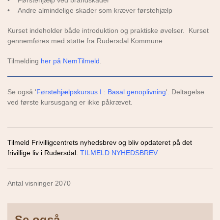
• Førstehjælp ved brandskader
• Andre almindelige skader som kræver førstehjælp
Kurset indeholder både introduktion og praktiske øvelser. Kurset
gennemføres med støtte fra Rudersdal Kommune
Tilmelding
her på NemTilmeld
.
Se også
'
Førstehjælpskursus I : Basal genoplivning
'
. Deltagelse
ved første kursusgang er ikke påkrævet.
Tilmeld Frivilligcentrets nyhedsbrev og bliv opdateret på det
frivillige liv i Rudersdal:
TILMELD NYHEDSBREV
Antal visninger 2070
Se også