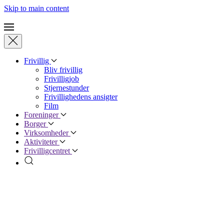
Skip to main content
Frivillig
Bliv frivillig
Frivilligjob
Stjernestunder
Frivillighedens ansigter
Film
Foreninger
Borger
Virksomheder
Aktiviteter
Frivilligcentret