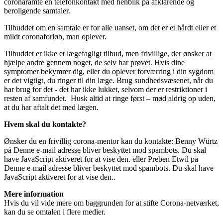
coronaramte en telefonkontakt med henblik på afklarende og
beroligende samtaler.
Tilbuddet om en samtale er for alle uanset, om det er et hårdt eller et
mildt coronaforløb, man oplever.
Tilbuddet er ikke et lægefagligt tilbud, men frivillige, der ønsker at
hjælpe andre gennem noget, de selv har prøvet. Hvis dine
symptomer bekymrer dig, eller du oplever forværring i din sygdom
er det vigtigt, du ringer til din læge. Brug sundhedsvæsenet, når du
har brug for det - det har ikke lukket, selvom der er restriktioner i
resten af samfundet. Husk altid at ringe først – mød aldrig op uden,
at du har aftalt det med lægen.
Hvem skal du kontakte?
Ønsker du en frivillig corona-mentor kan du kontakte: Benny Würtz
på
Denne e-mail adresse bliver beskyttet mod spambots. Du skal
have JavaScript aktiveret for at vise den.
eller Preben Etwil på
Denne e-mail adresse bliver beskyttet mod spambots. Du skal have
JavaScript aktiveret for at vise den.
.
Mere information
Hvis du vil vide mere om baggrunden for at stifte Corona-netværket,
kan du se omtalen i flere medier.