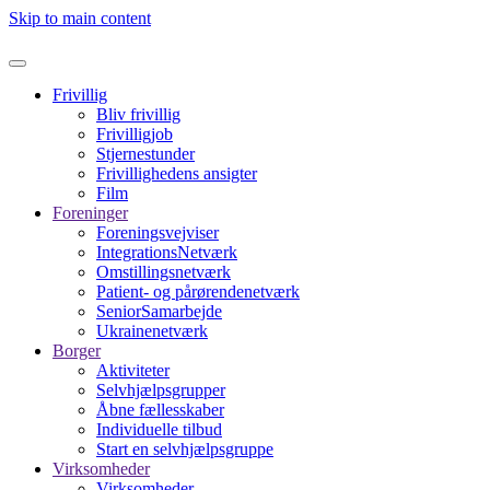
Skip to main content
Frivillig
Bliv frivillig
Frivilligjob
Stjernestunder
Frivillighedens ansigter
Film
Foreninger
Foreningsvejviser
IntegrationsNetværk
Omstillingsnetværk
Patient- og pårørendenetværk
SeniorSamarbejde
Ukrainenetværk
Borger
Aktiviteter
Selvhjælpsgrupper
Åbne fællesskaber
Individuelle tilbud
Start en selvhjælpsgruppe
Virksomheder
Virksomheder