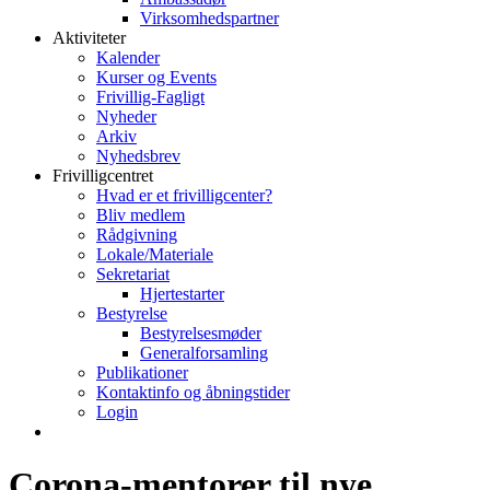
Virksomhedspartner
Aktiviteter
Kalender
Kurser og Events
Frivillig-Fagligt
Nyheder
Arkiv
Nyhedsbrev
Frivilligcentret
Hvad er et frivilligcenter?
Bliv medlem
Rådgivning
Lokale/Materiale
Sekretariat
Hjertestarter
Bestyrelse
Bestyrelsesmøder
Generalforsamling
Publikationer
Kontaktinfo og åbningstider
Login
Corona-mentorer til nye