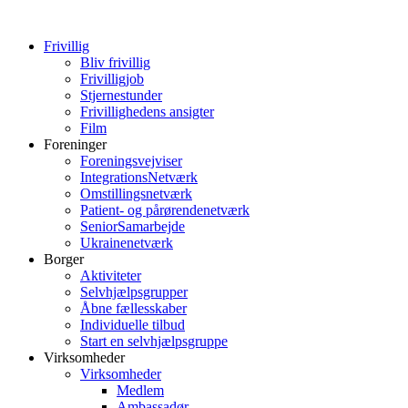
Frivillig
Bliv frivillig
Frivilligjob
Stjernestunder
Frivillighedens ansigter
Film
Foreninger
Foreningsvejviser
IntegrationsNetværk
Omstillingsnetværk
Patient- og pårørendenetværk
SeniorSamarbejde
Ukrainenetværk
Borger
Aktiviteter
Selvhjælpsgrupper
Åbne fællesskaber
Individuelle tilbud
Start en selvhjælpsgruppe
Virksomheder
Virksomheder
Medlem
Ambassadør