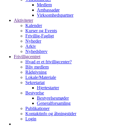
Medlem
Ambassadør
Virksomhedspartner
Aktiviteter
Kalender
Kurser og Events
Frivillig-Fagligt
Nyheder
Arkiv
Nyhedsbrev
Frivilligcentret
Hvad er et frivilligcenter?
Bliv medlem
Rådgivning
Lokale/Materiale
Sekretariat
Hjertestarter
Bestyrelse
Bestyrelsesmøder
Generalforsamling
Publikationer
Kontaktinfo og åbningstider
Login