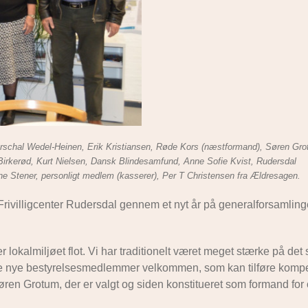
 Marschal Wedel-Heinen, Erik Kristiansen, Røde Kors (næstformand), Søren Gr
Birkerød, Kurt Nielsen, Dansk Blindesamfund, Anne Sofie Kvist, Rudersdal
e Stener, personligt medlem (kasserer), Per T Christensen fra Ældresagen.
 Frivilligcenter Rudersdal gennem et nyt år på generalforsamlin
r lokalmiljøet flot. Vi har traditionelt været meget stærke på det
byde nye bestyrelsesmedlemmer velkommen, som kan tilføre komp
 Søren Grotum, der er valgt og siden konstitueret som formand for