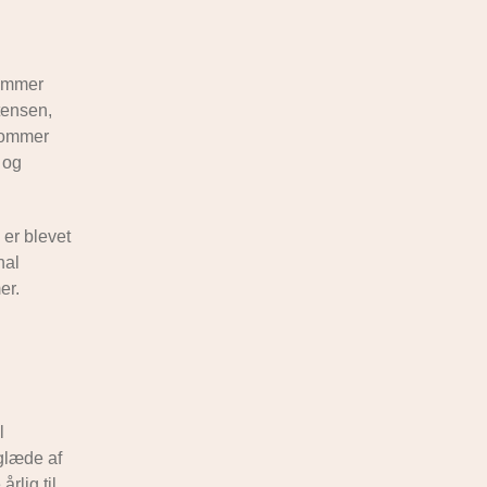
kommer
tensen,
 kommer
 og
er blevet
hal
er.
l
 glæde af
rlig til