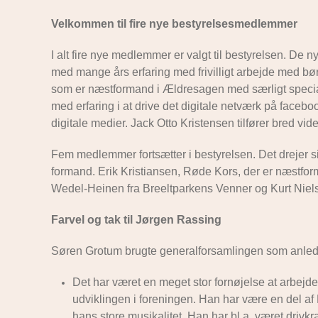
Velkommen til fire nye bestyrelsesmedlemmer
I alt fire nye medlemmer er valgt til bestyrelsen. De
med mange års erfaring med frivilligt arbejde med b
som er næstformand i Ældresagen med særligt special
med erfaring i at drive det digitale netværk på faceb
digitale medier. Jack Otto Kristensen tilfører bred vid
Fem medlemmer fortsætter i bestyrelsen. Det drejer
formand. Erik Kristiansen, Røde Kors, der er næstfo
Wedel-Heinen fra Breeltparkens Venner og Kurt Niel
Farvel og tak til Jørgen Rassing
Søren Grotum brugte generalforsamlingen som anledni
Det har været en meget stor fornøjelse at arbejd
udviklingen i foreningen. Han har være en del af F
hans store musikalitet. Han har bl.a. været dri