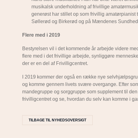
musikalsk underholdning af frivillige amatørmusike
generøst har stillet op som frivillig amatørpian
Søllerød og Birkerød og på Mændenes Sundhed
Flere med i 2019
Bestyrelsen vil i det kommende år arbejde videre med st
flere med i det frivillige arbejde, synliggøre mennesk
der er en del af Frivilligcentret.
I 2019 kommer der også en række nye selvhjælpsgru
og komme gennem livets svære overgange. Efter somm
mandegruppe og sorggruppe som supplement til den g
frivilligcentret og se, hvordan du selv kan komme i ga
TILBAGE TIL NYHEDSOVERSIGT