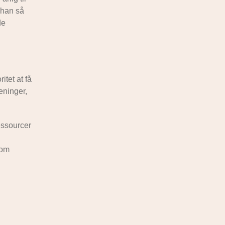
 han så
de
itet at få
eninger,
essourcer
 om