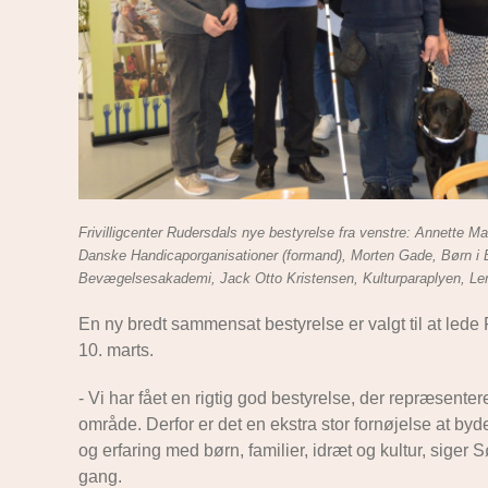
Frivilligcenter Rudersdals nye bestyrelse fra venstre: Annette
Danske Handicaporganisationer (formand), Morten Gade, Børn i 
Bevægelsesakademi, Jack Otto Kristensen, Kulturparaplyen, Len
En ny bredt sammensat bestyrelse er valgt til at lede
10. marts.
- Vi har fået en rigtig god bestyrelse, der repræsentere
område. Derfor er det en ekstra stor fornøjelse at 
og erfaring med børn, familier, idræt og kultur, siger
gang.