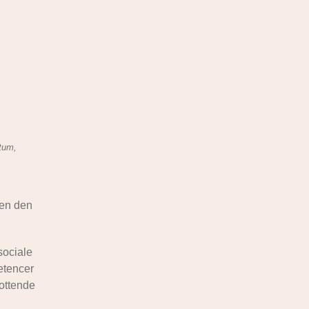
otum,
gen den
 sociale
etencer
 ottende