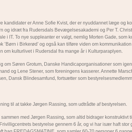
 nye kandidater er Anne Sofie Kvist, der er nyuddannet læge og 
ørn og idræt fra Rudersdals Bevægelsesakademi og Per T. Chris
e i IT. To nye suppleanter er valgt, nemlig Morten Gade, som
ook ’Børn i Birkerød’ og også kan tilføre viden om kommunikation
en om kulturlivet i Rudersdal fra mange år i Kulturparaplyen.
 sig om Søren Grotum, Danske Handicaporganisationer som igen 
rmand og Lene Stener, som foreningens kasserer. Annette Marsc
sen, Dansk Blindesamfund, fortsætter som bestyrelsesmedlemm
ng til at takke Jørgen Rassing, som udtrådte af bestyrelsen.
e sammen med Jørgen Rassing, som altid bidrager konstruktivt ti
rivilligcentrets bestyrelse gennem 6 år, og vi har især haft stor
vkraft bag FREDAGSMATINE, som samler 60-70 personer 6 gange å