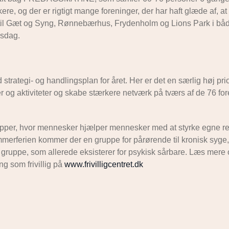
re, og der er rigtigt mange foreninger, der har haft glæde af, at
ist til Gæt og Syng, Rønnebærhus, Frydenholm og Lions Park i bå
sdag.
rategi- og handlingsplan for året. Her er det en særlig høj prior
er og aktiviteter og skabe stærkere netværk på tværs af de 76 for
pper, hvor mennesker hjælper mennesker med at styrke egne r
erferien kommer der en gruppe for pårørende til kronisk syge,
ruppe, som allerede eksisterer for psykisk sårbare. Læs mere
ng som frivillig på
www.frivilligcentret.dk