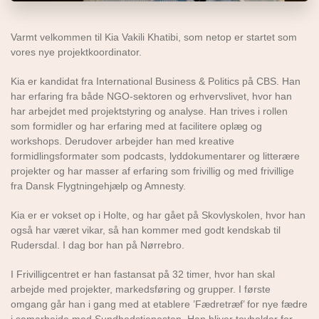
Varmt velkommen til Kia Vakili Khatibi, som netop er startet som
vores nye projektkoordinator.
Kia er kandidat fra International Business & Politics på CBS. Han
har erfaring fra både NGO-sektoren og erhvervslivet, hvor han
har arbejdet med projektstyring og analyse. Han trives i rollen
som formidler og har erfaring med at facilitere oplæg og
workshops. Derudover arbejder han med kreative
formidlingsformater som podcasts, lyddokumentarer og litterære
projekter og har masser af erfaring som frivillig og med frivillige
fra Dansk Flygtningehjælp og Amnesty.
Kia er er vokset op i Holte, og har gået på Skovlyskolen, hvor han
også har været vikar, så han kommer med godt kendskab til
Rudersdal. I dag bor han på Nørrebro.
I Frivilligcentret er han fastansat på 32 timer, hvor han skal
arbejde med projekter, markedsføring og grupper. I første
omgang går han i gang med at etablere ’Fædretræf’ for nye fædre