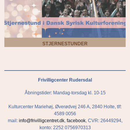
STJERNESTUNDER
Frivilligcenter Rudersdal
Åbningstider: Mandag-torsdag kl. 10-15
Kulturcenter Mariehøj, Øverødvej 246 A, 2840 Holte, tlf:
4589 0056
mail:
info@frivilligcentret.dk
,
facebook
, CVR: 26449294,
konto: 2252 0756970313