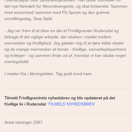
i samarbejde med Sundhedstjenesten. Han bliver tovholder for
det nye Netværk for Neurodivergente, og skal forberede ’Sammen
mod ensomhed’ sammen med På Sporet og den grønne
omstillingsdag, Stop Spild.
-
Jeg ser frem til at blive en del af Frivilligcenter Rudersdal og
bidrage til det vigtige arbejde, der skabes i mødet mellem
mennesker og frivillighed. Jeg glæder mig til at lære både stedet
og de mange mennesker at kende - frivillige, samarbejdspartnere
og kolleger - og sammen finde ud af, hvordan vi kan skabe noget
meningsfuldt.
I møder Kia i åbningstiden. Tag godt imod ham.
Tilmeld Frivilligcentrets nyhedsbrev og bliv opdateret på det
frivillige liv i Rudersdal:
TILMELD NYHEDSBREV
Antal visninger 1587