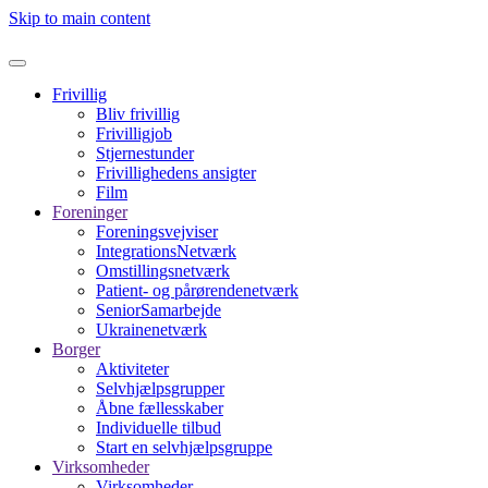
Skip to main content
Frivillig
Bliv frivillig
Frivilligjob
Stjernestunder
Frivillighedens ansigter
Film
Foreninger
Foreningsvejviser
IntegrationsNetværk
Omstillingsnetværk
Patient- og pårørendenetværk
SeniorSamarbejde
Ukrainenetværk
Borger
Aktiviteter
Selvhjælpsgrupper
Åbne fællesskaber
Individuelle tilbud
Start en selvhjælpsgruppe
Virksomheder
Virksomheder