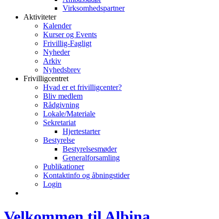
Virksomhedspartner
Aktiviteter
Kalender
Kurser og Events
Frivillig-Fagligt
Nyheder
Arkiv
Nyhedsbrev
Frivilligcentret
Hvad er et frivilligcenter?
Bliv medlem
Rådgivning
Lokale/Materiale
Sekretariat
Hjertestarter
Bestyrelse
Bestyrelsesmøder
Generalforsamling
Publikationer
Kontaktinfo og åbningstider
Login
Velkommen til Albina