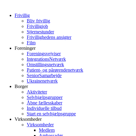
Frivillig
Bliv frivillig
Frivilligjob
Stjernestunder
Frivillighedens ansigter
Film
Foreninger
Foreningsvejviser
IntegrationsNetværk
Omstillingsnetværk
Patient- og pårørendenetværk
SeniorSamarbejde
Ukrainenetværk
Borger
Aktiviteter
Selvhjælpsgrupper
Åbne fællesskaber
Individuelle tilbud
Start en selvhjælpsgruppe
Virksomheder
Virksomheder
Medlem
Ambassadør