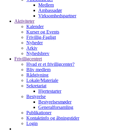
Medlem
Ambassadør
Virksomhedspartner
Aktiviteter
Kalender
Kurser og Events
Frivillig-Fagligt
Nyheder
Arkiv
Nyhedsbrev
Frivilligcentret
Hvad er et frivilligcenter?
Bliv medlem
Rådgivning
Lokale/Materiale
Sekretariat
Hjertestarter
Bestyrelse
Bestyrelsesmøder
Generalforsamling
Publikationer
Kontaktinfo og åbningstider
Login