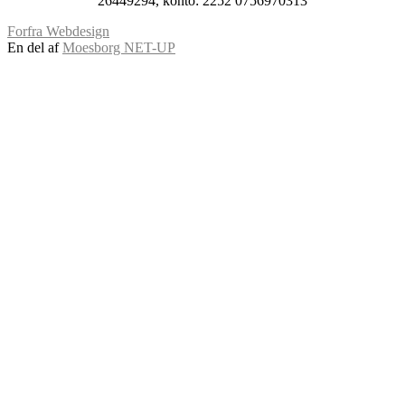
26449294, konto: 2252 0756970313
Forfra Webdesign
En del af
Moesborg NET-UP