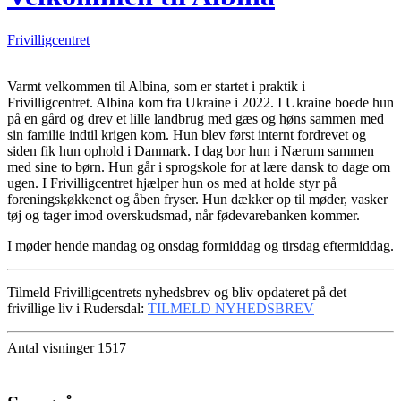
Frivilligcentret
Varmt velkommen til Albina, som er startet i praktik i
Frivilligcentret. Albina kom fra Ukraine i 2022. I Ukraine boede hun
på en gård og drev et lille landbrug med gæs og høns sammen med
sin familie indtil krigen kom. Hun blev først internt fordrevet og
siden fik hun ophold i Danmark. I dag bor hun i Nærum sammen
med sine to børn. Hun går i sprogskole for at lære dansk to dage om
ugen. I Frivilligcentret hjælper hun os med at holde styr på
foreningskøkkenet og åben fryser. Hun dækker op til møder, vasker
tøj og tager imod overskudsmad, når fødevarebanken kommer.
I møder hende mandag og onsdag formiddag og tirsdag eftermiddag.
Tilmeld Frivilligcentrets nyhedsbrev og bliv opdateret på det
frivillige liv i Rudersdal:
TILMELD NYHEDSBREV
Antal visninger 1517