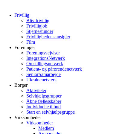
Frivillig
Bliv frivillig
Frivilligjob
Stjernestunder
Frivillighedens ansigter
Film
Foreninger
Foreningsvejviser
IntegrationsNetværk
Omstillingsnetværk
Patient- og pårørendenetværk
SeniorSamarbejde
Ukrainenetværk
Borger
Aktiviteter
Selvhjælpsgrupper
Åbne fællesskaber
Individuelle tilbud
Start en selvhjælpsgruppe
Virksomheder
Virksomheder
Medlem
Ambassadør