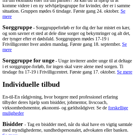
fra din eksmand eller fra din partner? Så kan du få hjælp til at
komme videre i en ny selvhjælpsgruppe for kvinder, der er i samme
situation. Gruppen mødes 6 tirsdage. Første gang 24. oktober.
Se
mere
Sorggruppe
-
Sorggruppeforløb er for dig der har mistet en kær,
og som savner et sted at dele dine sorger og bekymringer og alt det,
der tynger efter et dødsfald. Sorggruppen mødes 17-19 i
Frivilligcenter hver anden mandag. Første gang 18. september.
Se
mere
Sorggruppe for unge
-
Unge inviterer andre unge til at deltage
i et sorggruppe-forløb, for ingen skal være alene med sorgen. Ti
tirsdage fra 17-19 i Frivilligcentret. Første gang 17. oktober.
Se mere
Individuelle tilbud
En-til-En rådgivning, hvor borgere med professionel erfaring
tilbyder deres hjælp som bisidder, jobmentor, livscoach,
virksomhedsmentor, økonomi- og gældsrådgiver. Se de
forskellige
muligheder
Bisidder
-
Tag en bisidder med, når du skal have en vigtig samtale
med myndighederne, sundhedspersonalet, advokaten eller banken.