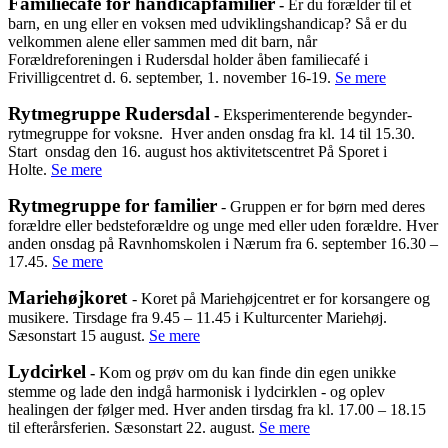
Familiecafé for handicapfamilier
-
Er du forælder til et
barn, en ung eller en voksen med udviklingshandicap? Så er du
velkommen alene eller sammen med dit barn, når
Forældreforeningen i Rudersdal holder åben familiecafé i
Frivilligcentret d. 6. september, 1. november 16-19.
Se mere
Rytmegruppe Rudersdal
-
Eksperimenterende begynder-
rytmegruppe for voksne. Hver anden onsdag fra kl. 14 til 15.30.
Start onsdag den 16. august hos aktivitetscentret På Sporet i
Holte.
Se mere
Rytmegruppe for familier
-
Gruppen er for børn med deres
forældre eller bedsteforældre og unge med eller uden forældre. Hver
anden onsdag på Ravnhomskolen i Nærum fra 6. september 16.30 –
17.45.
Se mere
Mariehøjkoret
- Koret på Mariehøjcentret er for korsangere og
musikere. Tirsdage fra 9.45 – 11.45 i Kulturcenter Mariehøj.
Sæsonstart 15 august.
Se mere
Lydcirkel
-
Kom og prøv om du kan finde din egen unikke
stemme og lade den indgå harmonisk i lydcirklen - og oplev
healingen der følger med. Hver anden tirsdag fra kl. 17.00 – 18.15
til efterårsferien. Sæsonstart 22. august.
Se mere