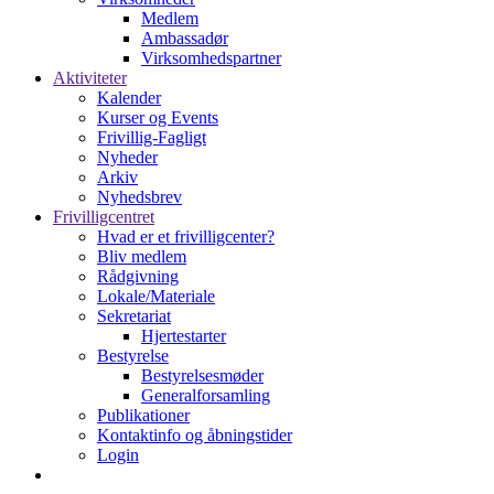
Medlem
Ambassadør
Virksomhedspartner
Aktiviteter
Kalender
Kurser og Events
Frivillig-Fagligt
Nyheder
Arkiv
Nyhedsbrev
Frivilligcentret
Hvad er et frivilligcenter?
Bliv medlem
Rådgivning
Lokale/Materiale
Sekretariat
Hjertestarter
Bestyrelse
Bestyrelsesmøder
Generalforsamling
Publikationer
Kontaktinfo og åbningstider
Login