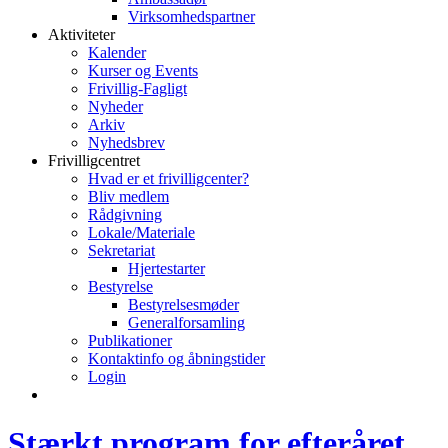
Virksomhedspartner
Aktiviteter
Kalender
Kurser og Events
Frivillig-Fagligt
Nyheder
Arkiv
Nyhedsbrev
Frivilligcentret
Hvad er et frivilligcenter?
Bliv medlem
Rådgivning
Lokale/Materiale
Sekretariat
Hjertestarter
Bestyrelse
Bestyrelsesmøder
Generalforsamling
Publikationer
Kontaktinfo og åbningstider
Login
Stærkt program for efteråret