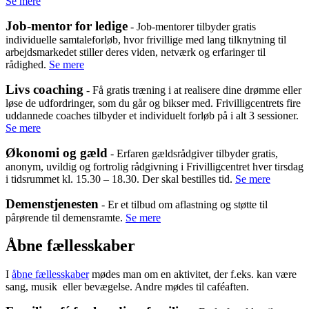
Se mere
Job-mentor for ledige
-
Job-mentorer tilbyder gratis
individuelle samtaleforløb, hvor frivillige med lang tilknytning til
arbejdsmarkedet stiller deres viden, netværk og erfaringer til
rådighed.
Se mere
Livs coaching
-
Få gratis træning i at realisere dine drømme eller
løse de udfordringer, som du går og bikser med. Frivilligcentrets fire
uddannede coaches tilbyder et individuelt forløb på i alt 3 sessioner.
Se mere
Økonomi og gæld
-
Erfaren gældsrådgiver tilbyder gratis,
anonym, uvildig og fortrolig rådgivning i Frivilligcentret hver tirsdag
i tidsrummet kl. 15.30 – 18.30. Der skal bestilles tid.
Se mere
Demenstjenesten
- Er et tilbud om aflastning og støtte til
pårørende til demensramte.
Se mere
Åbne fællesskaber
I
åbne fællesskaber
mødes man om en aktivitet, der f.eks. kan være
sang, musik eller bevægelse. Andre mødes til caféaften.