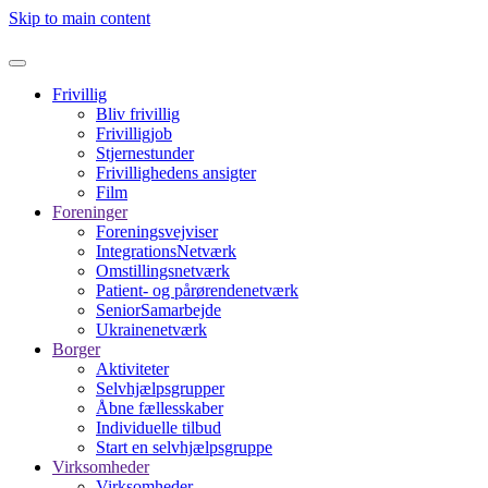
Skip to main content
Frivillig
Bliv frivillig
Frivilligjob
Stjernestunder
Frivillighedens ansigter
Film
Foreninger
Foreningsvejviser
IntegrationsNetværk
Omstillingsnetværk
Patient- og pårørendenetværk
SeniorSamarbejde
Ukrainenetværk
Borger
Aktiviteter
Selvhjælpsgrupper
Åbne fællesskaber
Individuelle tilbud
Start en selvhjælpsgruppe
Virksomheder
Virksomheder