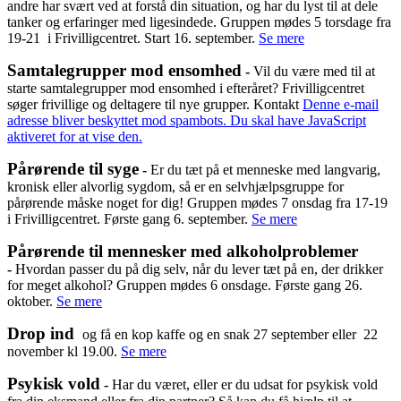
andre har svært ved at forstå din situation, og har du lyst til at dele
tanker og erfaringer med ligesindede. Gruppen mødes 5 torsdage fra
19-21 i Frivilligcentret. Start 16. september.
Se mere
Samtalegrupper mod ensomhed
-
Vil du være med til at
starte samtalegrupper mod ensomhed i efteråret? Frivilligcentret
søger frivillige og deltagere til nye grupper.
Kontakt
Denne e-mail
adresse bliver beskyttet mod spambots. Du skal have JavaScript
aktiveret for at vise den.
Pårørende til syge
-
Er du tæt på et menneske med langvarig,
kronisk eller alvorlig sygdom, så er en selvhjælpsgruppe for
pårørende måske noget for dig! Gruppen mødes 7 onsdag fra 17-19
i Frivilligcentret. Første gang 6. september.
Se mere
Pårørende til mennesker med alkoholproblemer
-
Hvordan passer du på dig selv, når du lever tæt på en, der drikker
for meget alkohol? Gruppen mødes 6 onsdage. Første gang 26.
oktober.
Se mere
Drop ind
og få en kop kaffe og en snak 27 september eller 22
november kl 19.00.
Se mere
Psykisk vold
-
Har du været, eller er du udsat for psykisk vold