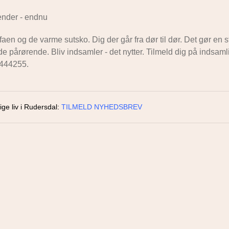
kender - endnu
en og de varme sutsko. Dig der går fra dør til dør. Det gør en st
de pårørende. Bliv indsamler - det nytter. Tilmeld dig på indsamli
29444255.
ige liv i Rudersdal:
TILMELD NYHEDSBREV