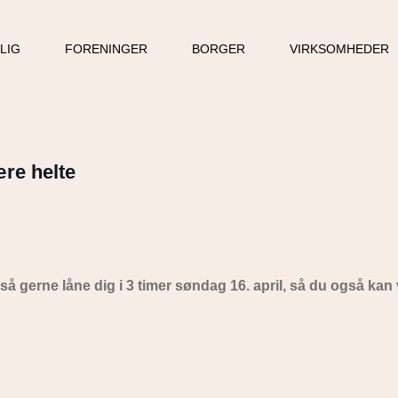
LLIG
FORENINGER
BORGER
VIRKSOMHEDER
ære helte
il så gerne låne dig i 3 timer søndag 16. april, så du også ka