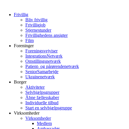
Frivillig
Bliv frivillig
Frivilligjob
Stjernestunder
Frivillighedens ansigter
Film
Foreninger
Foreningsvejviser
IntegrationsNetværk
Omstillingsnetværk
Patient- og pårørendenetværk
SeniorSamarbejde
Ukrainenetværk
Borger
Aktiviteter
Selvhjælpsgrupper
Åbne fællesskaber
Individuelle tilbud
Start en selvhjælpsgruppe
Virksomheder
Virksomheder
Medlem
Ambassadør