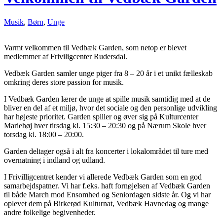
Musik
,
Børn
,
Unge
Varmt velkommen til Vedbæk Garden, som netop er blevet
medlemmer af Friviligcenter Rudersdal.
Vedbæk Garden samler unge piger fra 8 – 20 år i et unikt fælleskab
omkring deres store passion for musik.
I Vedbæk Garden lærer de unge at spille musik samtidig med at de
bliver en del af et miljø, hvor det sociale og den personlige udvikling
har højeste prioritet. Garden spiller og øver sig på Kulturcenter
Mariehøj hver tirsdag kl. 15:30
–
20:30 og på Nærum Skole hver
torsdag kl. 18:00 – 20:00.
Garden deltager også i alt fra koncerter i lokalområdet til ture med
overnatning i indland og udland.
I Frivilligcentret kender vi allerede Vedbæk Garden som en god
samarbejdspatner. Vi har f.eks. haft fornøjelsen af Vedbæk Garden
til både March mod Ensomhed og Seniordagen sidste år. Og vi har
oplevet dem på Birkerød Kulturnat, Vedbæk Havnedag og mange
andre folkelige begivenheder.