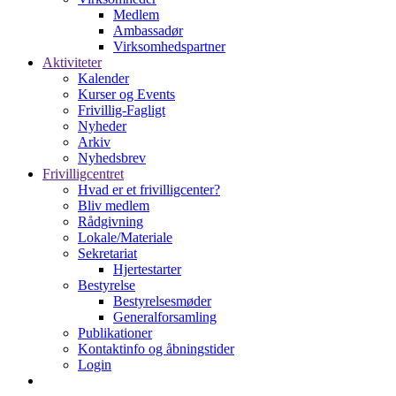
Medlem
Ambassadør
Virksomhedspartner
Aktiviteter
Kalender
Kurser og Events
Frivillig-Fagligt
Nyheder
Arkiv
Nyhedsbrev
Frivilligcentret
Hvad er et frivilligcenter?
Bliv medlem
Rådgivning
Lokale/Materiale
Sekretariat
Hjertestarter
Bestyrelse
Bestyrelsesmøder
Generalforsamling
Publikationer
Kontaktinfo og åbningstider
Login