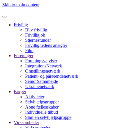
Skip to main content
Frivillig
Bliv frivillig
Frivilligjob
Stjernestunder
Frivillighedens ansigter
Film
Foreninger
Foreningsvejviser
IntegrationsNetværk
Omstillingsnetværk
Patient- og pårørendenetværk
SeniorSamarbejde
Ukrainenetværk
Borger
Aktiviteter
Selvhjælpsgrupper
Åbne fællesskaber
Individuelle tilbud
Start en selvhjælpsgruppe
Virksomheder
Virksomheder