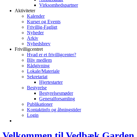
Virksomhedspartner
Aktiviteter
Kalender
Kurser og Events
Frivillig-Fagligt
Nyheder
Arkiv
Nyhedsbrev
Frivilligcentret
Hvad er et frivilligcenter?
Bliv medlem
Rådgivning
Lokale/Materiale
Sekretariat
Hjertestarter
Bestyrelse
Bestyrelsesmøder
Generalforsamling
Publikationer
Kontaktinfo og åbningstider
Login
Velkommen til Vedbæk Garden