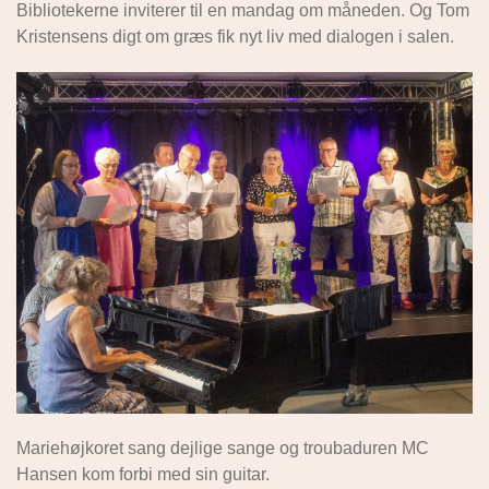
Bibliotekerne inviterer til en mandag om måneden. Og Tom
Kristensens digt om græs fik nyt liv med dialogen i salen.
Mariehøjkoret sang dejlige sange og troubaduren MC
Hansen kom forbi med sin guitar.