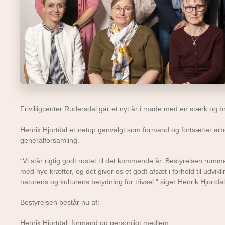
Frivilligcenter Rudersdal går et nyt år i møde med en stærk og 
Henrik Hjortdal er netop genvalgt som formand og fortsætter ar
generalforsamling.
“Vi står rigtig godt rustet til det kommende år. Bestyrelsen rumm
med nye kræfter, og det giver os et godt afsæt i forhold til ud
naturens og kulturens betydning for trivsel,” siger Henrik Hjortdal
Bestyrelsen består nu af:
Henrik Hjortdal, formand og personligt medlem