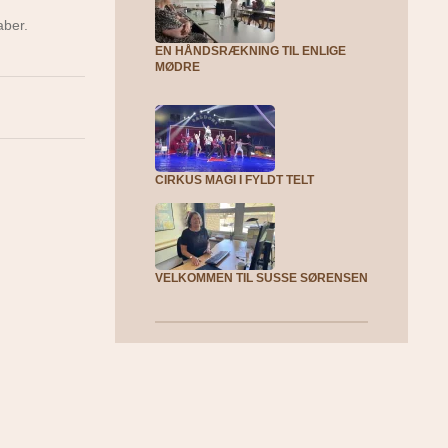
aber.
EN HÅNDSRÆKNING TIL ENLIGE
MØDRE
CIRKUS MAGI I FYLDT TELT
VELKOMMEN TIL SUSSE SØRENSEN