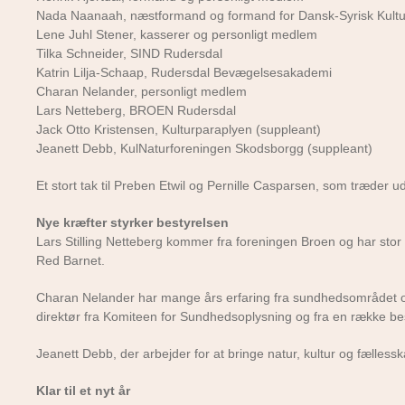
Nada Naanaah, næstformand og formand for Dansk-Syrisk Kult
Lene Juhl Stener, kasserer og personligt medlem
Tilka Schneider, SIND Rudersdal
Katrin Lilja-Schaap, Rudersdal Bevægelsesakademi
Charan Nelander, personligt medlem
Lars Netteberg, BROEN Rudersdal
Jack Otto Kristensen, Kulturparaplyen (suppleant)
Jeanett Debb, KulNaturforeningen Skodsborgg (suppleant)
Et stort tak til Preben Etwil og Pernille Casparsen, som træder u
Nye kræfter
styrker bestyrelsen
Lars Stilling Netteberg kommer fra foreningen Broen og har stor e
Red Barnet.
Charan Nelander har mange års erfaring fra sundhedsområdet og 
direktør fra Komiteen for Sundhedsoplysning og fra en række bes
Jeanett Debb, der arbejder for at bringe natur, kultur og fælle
Klar til et nyt år