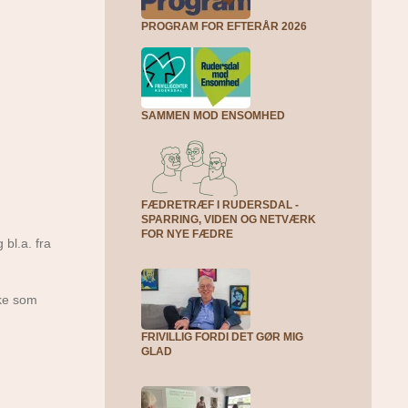
PROGRAM FOR EFTERÅR 2026
SAMMEN MOD ENSOMHED
FÆDRETRÆF I RUDERSDAL -
SPARRING, VIDEN OG NETVÆRK
FOR NYE FÆDRE
 bl.a. fra
rke som
FRIVILLIG FORDI DET GØR MIG
GLAD