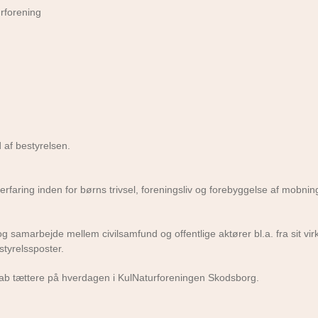
urforening
d af bestyrelsen.
rfaring inden for børns trivsel, foreningsliv og forebyggelse af mobning
samarbejde mellem civilsamfund og offentlige aktører bl.a. fra sit vi
tyrelssposter.
sskab tættere på hverdagen i KulNaturforeningen Skodsborg.