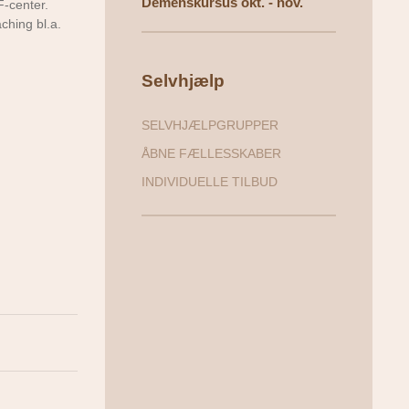
Demenskursus okt. - nov.
F-center.
ching bl.a.
Selvhjælp
SELVHJÆLPGRUPPER
ÅBNE FÆLLESSKABER
INDIVIDUELLE TILBUD