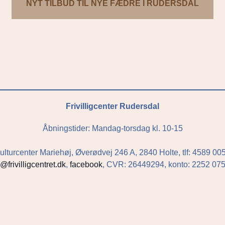
NYT TILBUD TIL NYE FÆDRE I RUDERSDAL
Frivilligcenter Rudersdal
Åbningstider: Mandag-torsdag kl. 10-15
ulturcenter Mariehøj, Øverødvej 246 A, 2840 Holte, tlf: 4589 00
o@frivilligcentret.dk
,
facebook
, CVR: 26449294, konto: 2252 0