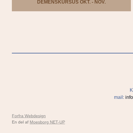
DEMENSKURSUS OKT. - NOV.
K
mail:
inf
Forfra Webdesign
En del af
Moesborg NET-UP