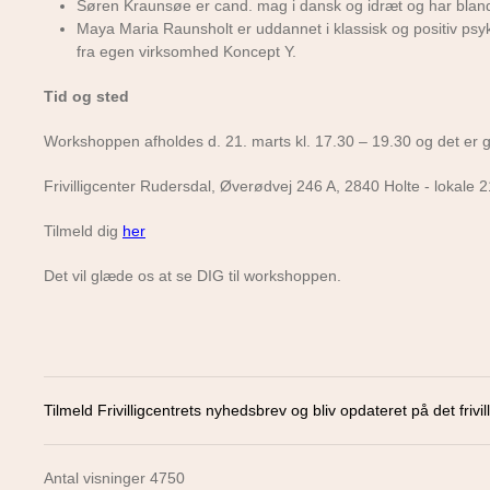
Søren Kraunsøe er cand. mag i dansk og idræt og har bland
Maya Maria Raunsholt er uddannet i klassisk og positiv psyk
fra egen virksomhed Koncept Y.
Tid og sted
Workshoppen afholdes d. 21. marts kl. 17.30 – 19.30 og det er gr
Frivilligcenter Rudersdal, Øverødvej 246 A, 2840 Holte - lokale 2
Tilmeld dig
her
Det vil glæde os at se DIG til workshoppen.
Tilmeld Frivilligcentrets nyhedsbrev og bliv opdateret på det frivill
Antal visninger 4750