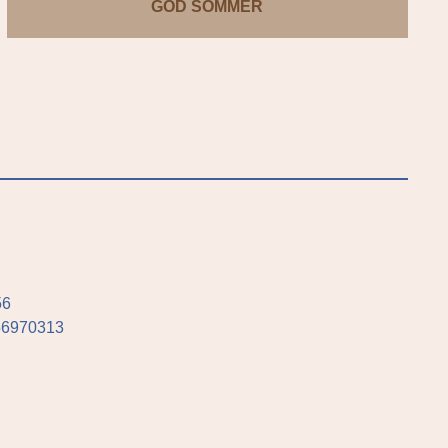
GOD SOMMER
56
756970313