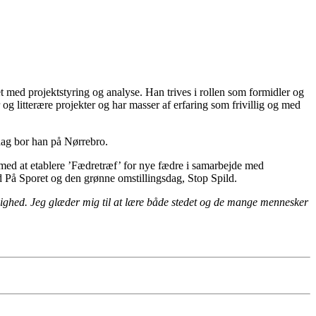
 med projektstyring og analyse. Han trives i rollen som formidler og
 litterære projekter og har masser af erfaring som frivillig og med
dag bor han på Nørrebro.
g med at etablere ’Fædretræf’ for nye fædre i samarbejde med
På Sporet og den grønne omstillingsdag, Stop Spild.
villighed. Jeg glæder mig til at lære både stedet og de mange mennesker