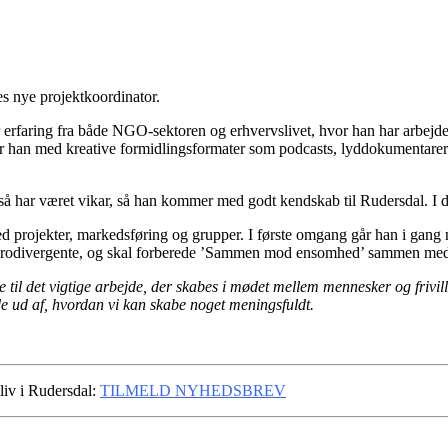
es nye projektkoordinator.
 erfaring fra både NGO-sektoren og erhvervslivet, hvor han har arbejdet
r han med kreative formidlingsformater som podcasts, lyddokumentarer og
gså har været vikar, så han kommer med godt kendskab til Rudersdal. I 
 med projekter, markedsføring og grupper. I første omgang går han i gan
eurodivergente, og skal forberede ’Sammen mod ensomhed’ sammen med 
age til det vigtige arbejde, der skabes i mødet mellem mennesker og fri
de ud af, hvordan vi kan skabe noget meningsfuldt.
liv i Rudersdal:
TILMELD NYHEDSBREV