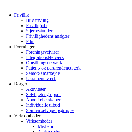
Frivillig
Bliv frivillig
Frivilligjob
Stjernestunder
Frivillighedens ansigter
Film
Foreninger
Foreningsvejviser
IntegrationsNetværk
Omstillingsnetværk
Patient- og pårørendenetværk
SeniorSamarbejde
Ukrainenetværk
Borger
Aktiviteter
Selvhjælpsgrupper
Åbne fællesskaber
Individuelle tilbud
Start en selvhjælpsgruppe
Virksomheder
Virksomheder
Medlem
Ambassadør