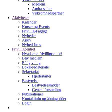
Medlem
Ambassadør
Virksomhedspartner
Aktiviteter
Kalender
Kurser og Events
Frivillig-Fagligt
Nyheder
Arkiv
Nyhedsbrev
Frivilligcentret
Hvad er et frivilligcenter?
Bliv medlem
Rådgivning
Lokale/Materiale
Sekretariat
Hjertestarter
Bestyrelse
Bestyrelsesmøder
Generalforsamling
Publikationer
Kontaktinfo og åbningstider
Login