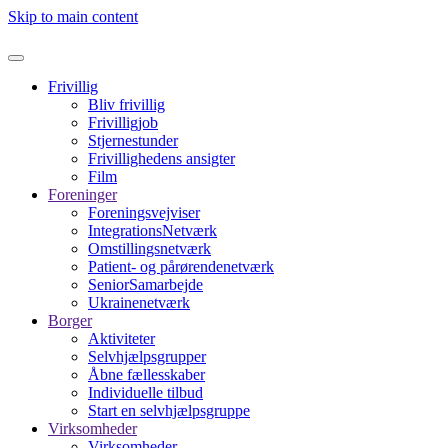
Skip to main content
Frivillig
Bliv frivillig
Frivilligjob
Stjernestunder
Frivillighedens ansigter
Film
Foreninger
Foreningsvejviser
IntegrationsNetværk
Omstillingsnetværk
Patient- og pårørendenetværk
SeniorSamarbejde
Ukrainenetværk
Borger
Aktiviteter
Selvhjælpsgrupper
Åbne fællesskaber
Individuelle tilbud
Start en selvhjælpsgruppe
Virksomheder
Virksomheder