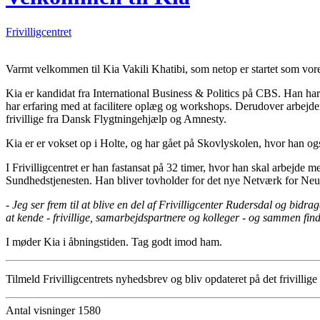
Frivilligcentret
Varmt velkommen til Kia Vakili Khatibi, som netop er startet som vor
Kia er kandidat fra International Business & Politics på CBS. Han har
har erfaring med at facilitere oplæg og workshops. Derudover arbejde
frivillige fra Dansk Flygtningehjælp og Amnesty.
Kia er er vokset op i Holte, og har gået på Skovlyskolen, hvor han o
I Frivilligcentret er han fastansat på 32 timer, hvor han skal arbejde
Sundhedstjenesten. Han bliver tovholder for det nye Netværk for N
-
Jeg ser frem til at blive en del af Frivilligcenter Rudersdal og bidr
at kende - frivillige, samarbejdspartnere og kolleger - og sammen fin
I møder Kia i åbningstiden. Tag godt imod ham.
Tilmeld Frivilligcentrets nyhedsbrev og bliv opdateret på det frivillige 
Antal visninger 1580