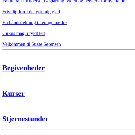
Fædretræf i Rudersdal - sparring, viden og netværk for nye fædre
Frivillig fordi det gør mig glad
En håndsrækning til enlige mødre
Cirkus magi i fyldt telt
Velkommen til Susse Sørensen
Begivenheder
Kurser
Stjernestunder