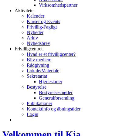
Virksomhedspartner
Aktiviteter
Kalender
Kurser og Events
Frivillig-Fagligt
Nyheder
Arkiv
Nyhedsbrev
Frivilligcentret
Hvad er et frivilligcenter?
Bliv medlem
Rådgivning
Lokale/Materiale
Sekretariat
Hjertestarter
Bestyrelse
Bestyrelsesmøder
Generalforsamling
Publikationer
Kontaktinfo og åbningstider
Login
Velkommen til Kia