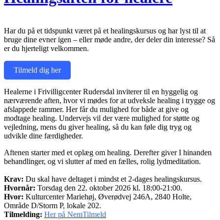
Har du på et tidspunkt været på et healingskursus og har lyst til at
bruge dine evner igen – eller møde andre, der deler din interesse? Så
er du hjerteligt velkommen.
Tilmeld dig her
Healerne i Frivilligcenter Rudersdal inviterer til en hyggelig og
nærværende aften, hvor vi mødes for at udveksle healing i trygge og
afslappede rammer. Her får du mulighed for både at give og
modtage healing. Undervejs vil der være mulighed for støtte og
vejledning, mens du giver healing, så du kan føle dig tryg og
udvikle dine færdigheder.
Aftenen starter med et oplæg om healing. Derefter giver I hinanden
behandlinger, og vi slutter af med en fælles, rolig lydmeditation.
Krav:
Du skal have deltaget i mindst et 2-dages healingskursus.
Hvornår:
Torsdag den 22. oktober 2026 kl. 18:00-21:00.
Hvor:
Kulturcenter Mariehøj, Øverødvej 246A, 2840 Holte,
Område D/Storm P, lokale 202.
Tilmelding:
Her på NemTilmeld