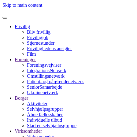
Skip to main content
Frivillig
Bliv frivillig
Frivilligjob
Stjernestunder
Frivillighedens ansigter
Film
Foreninger
Foreningsvejviser
IntegrationsNetværk
Omstillingsnetværk
Patient- og pårørendenetværk
SeniorSamarbejde
Ukrainenetværk
Borger
Aktiviteter
Selvhjælpsgrupper
Åbne fællesskaber
Individuelle tilbud
Start en selvhjælpsgruppe
Virksomheder
Virksomheder