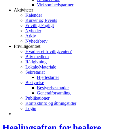
Virksomhedspartner
Aktiviteter
Kalender
Kurser og Events
Frivillig-Fagligt
Nyheder
Arkiv
Nyhedsbrev
Frivilligcentret
Hvad er et frivilligcenter?
Bliv medlem
Rådgivning
Lokale/Materiale
Sekretariat
Hjertestarter
Bestyrelse
Bestyrelsesmøder
Generalforsamling
Publikationer
Kontaktinfo og åbningstider
Login
Healingsaften for healere