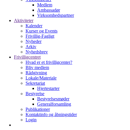
Medlem
Ambassadør
Virksomhedspartner
Aktiviteter
Kalender
Kurser og Events
Frivillig-Fagligt
Nyheder
Arkiv
Nyhedsbrev
Frivilligcentret
Hvad er et frivilligcenter?
Bliv medlem
Rådgivning
Lokale/Materiale
Sekretariat
Hjertestarter
Bestyrelse
Bestyrelsesmøder
Generalforsamling
Publikationer
Kontaktinfo og åbningstider
Login