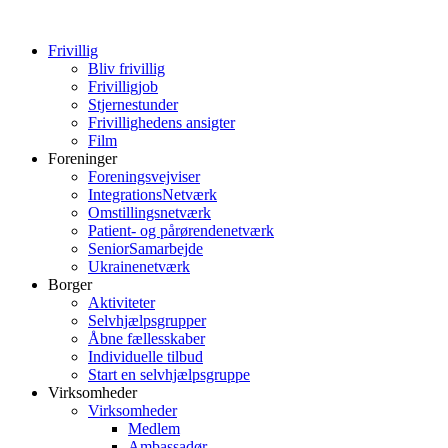
Frivillig
Bliv frivillig
Frivilligjob
Stjernestunder
Frivillighedens ansigter
Film
Foreninger
Foreningsvejviser
IntegrationsNetværk
Omstillingsnetværk
Patient- og pårørendenetværk
SeniorSamarbejde
Ukrainenetværk
Borger
Aktiviteter
Selvhjælpsgrupper
Åbne fællesskaber
Individuelle tilbud
Start en selvhjælpsgruppe
Virksomheder
Virksomheder
Medlem
Ambassadør