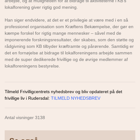
arbejde, og at muligheden for at bidrage til aktiviteterne i KB’s
lokalforening giver rigtig god mening.
Han siger endvidere, at det er et privilegie at være med i en så
professionel organisation som Kræftens Bekæmpelse, der gør en
kæmpe forskel for rigtig mange mennesker – såvel med de
imponerende forskningsresultater, der skabes, som den støtte og
rådgivning som KB tilbyder kræftramte og pårørende. Samtidig er
det en fornøjelse at bidrage til lokalforeningens arbejde sammen
med de super dedikerede frivillige og de øvrige medlemmer af
lokalforeningens bestyrelse.
Tilmeld Frivilligcentrets nyhedsbrev og bliv opdateret på det
frivillige liv i Rudersdal:
TILMELD NYHEDSBREV
Antal visninger 3138