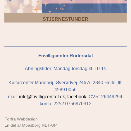
STJERNESTUNDER
Frivilligcenter Rudersdal
Åbningstider: Mandag-torsdag kl. 10-15
Kulturcenter Mariehøj, Øverødvej 246 A, 2840 Holte, tlf:
4589 0056
mail:
info@frivilligcentret.dk
,
facebook
, CVR: 26449294,
konto: 2252 0756970313
Forfra Webdesign
En del af
Moesborg NET-UP