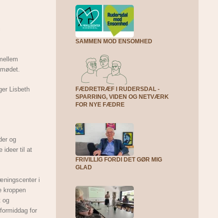
i
SAMMEN MOD ENSOMHED
 mellem
mamødet.
ger Lisbeth
FÆDRETRÆF I RUDERSDAL -
SPARRING, VIDEN OG NETVÆRK
FOR NYE FÆDRE
der og
ideer til at
FRIVILLIG FORDI DET GØR MIG
GLAD
ræningscenter i
ke kroppen
t og
formiddag for