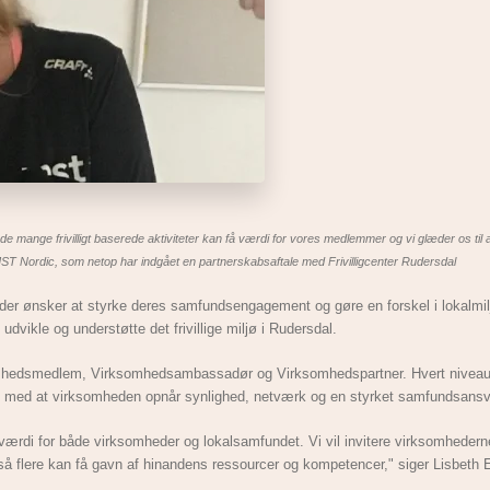
e mange frivilligt baserede aktiviteter kan få værdi for vores medlemmer og vi glæder os til at
MST Nordic, som netop har indgået en partnerskabsaftale med Frivilligcenter Rudersdal
, der ønsker at styrke deres samfundsengagement og gøre en forskel i lokalmi
dvikle og understøtte det frivillige miljø i Rudersdal.
mhedsmedlem, Virksomhedsambassadør og Virksomhedspartner. Hvert niveau 
idig med at virksomheden opnår synlighed, netværk og en styrket samfundsansvar
værdi for både virksomheder og lokalsamfundet. Vi vil invitere virksomhederne 
, så flere kan få gavn af hinandens ressourcer og kompetencer," siger Lisbeth 