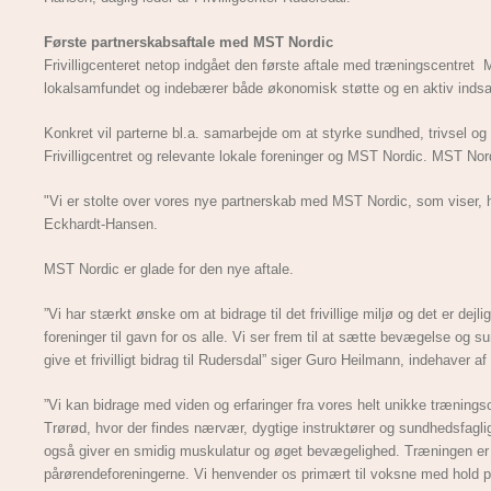
Første partnerskabsaftale med MST Nordic
Frivilligcenteret netop indgået den første aftale med træningscentret
lokalsamfundet og indebærer både økonomisk støtte og en aktiv indsa
Konkret vil parterne bl.a. samarbejde om at styrke sundhed, trivsel 
Frivilligcentret og relevante lokale foreninger og MST Nordic. MST Nord
"Vi er stolte over vores nye partnerskab med MST Nordic, som viser, hv
Eckhardt-Hansen.
MST Nordic er glade for den nye aftale.
”Vi har stærkt ønske om at bidrage til det frivillige miljø og det er de
foreninger til gavn for os alle. Vi ser frem til at sætte bevægelse o
give et frivilligt bidrag til Rudersdal” siger Guro Heilmann, indehaver 
”Vi kan bidrage med viden og erfaringer fra vores helt unikke trænings
Trørød, hvor der findes nærvær, dygtige instruktører og sundhedsfaglig
også giver en smidig muskulatur og øget bevægelighed. Træningen er d
pårørendeforeningerne. Vi henvender os primært til voksne med hold på