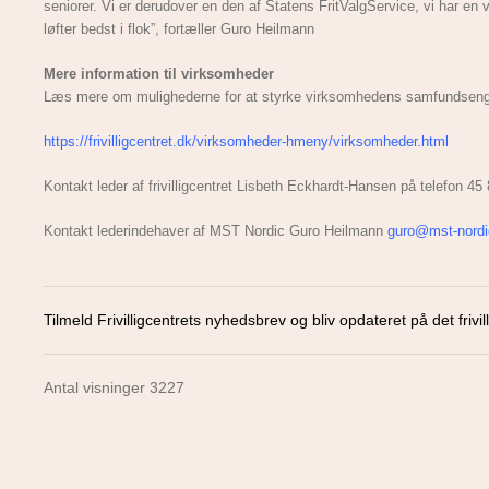
seniorer. Vi er derudover en den af Statens FritValgService, vi har en
løfter bedst i flok”, fortæller Guro Heilmann
Mere information til virksomheder
Læs mere om mulighederne for at styrke virksomhedens samfundsengagem
https://frivilligcentret.dk/virksomheder-hmeny/virksomheder.html
Kontakt leder af frivilligcentret Lisbeth Eckhardt-Hansen på telefon 45
Kontakt lederindehaver af MST Nordic Guro Heilmann
guro@mst-nordi
Tilmeld Frivilligcentrets nyhedsbrev og bliv opdateret på det frivill
Antal visninger 3227