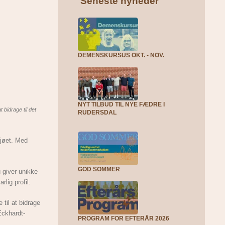
Seneste nyheder
DEMENSKURSUS OKT. - NOV.
NYT TILBUD TIL NYE FÆDRE I
 bidrage til det
RUDERSDAL
ljøet. Med
GOD SOMMER
giver unikke
lig profil.
til at bidrage
Eckhardt-
PROGRAM FOR EFTERÅR 2026