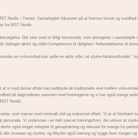
 MST Nordic i Trørød. Samarbejdet fokuserer på at fremme trivsel og sundhed 
ts fra MST Nordic.
og bevægelse. Det sker med et årligt temamøde, som arrangeres i samarbejde
ic bidrager aktivt og stiller kompetencer til rådighed i forberedelserne af te
ordan en virksomhed kan spille en aktiv rolle i at styrke lokalsamfundet," si
jligt at vi med denne aftale kan nedbryde de traditionelle skel mellem virksomhe
g sundhed på dagsordenen sammen med foreningerne og vi har også mange andre 
af MST Nordic.
center, som træner med minimalt slid og maksimal effekt. Vi er et familiært t
t personale. Vi underviser i en helt speciel træningsform, der udover at styr
erfor også meget velegnet til genoptræning og relevant for mange fra patien
 alle niveauer og styrker, og tilbyder også træning og hygge hver morgen og 