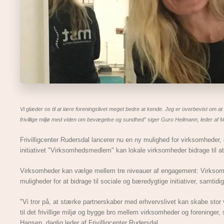
Vi glæder os til at lære foreningslivet meget bedre at kende. Jeg er overbevist om at d
frivillige miljø med viden om bevægelse og sundhed” siger Guro Heilmann, leder af 
Frivilligcenter Rudersdal lancerer nu en ny mulighed for virksomheder
initiativet "Virksomhedsmedlem" kan lokale virksomheder bidrage til at u
Virksomheder kan vælge mellem tre niveauer af engagement: Virkso
muligheder for at bidrage til sociale og bæredygtige initiativer, samt
"Vi tror på, at stærke partnerskaber med erhvervslivet kan skabe stor 
til det frivillige miljø og bygge bro mellem virksomheder og foreninger
Hansen, daglig leder af Frivilligcenter Rudersdal.