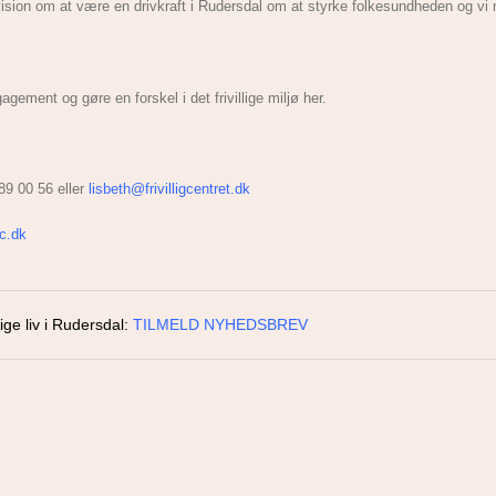
 vision om at være en drivkraft i Rudersdal om at styrke folkesundheden og vi 
ent og gøre en forskel i det frivillige miljø her.
 89 00 56 eller
lisbeth@frivilligcentret.dk
c.dk
ige liv i Rudersdal:
TILMELD NYHEDSBREV