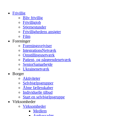
Frivillig
Bliv frivillig
Frivilligjob
Stjernestunder
Frivillighedens ansigter
Film
Foreninger
Foreningsvejviser
IntegrationsNetværk
Omstillingsnetværk
Patient- og pårørendenetværk
SeniorSamarbejde
Ukrainenetværk
Borger
Aktiviteter
Selvhjælpsgrupper
Åbne fællesskaber
Individuelle tilbud
Start en selvhjælpsgruppe
Virksomheder
Virksomheder
Medlem
Ambassadør