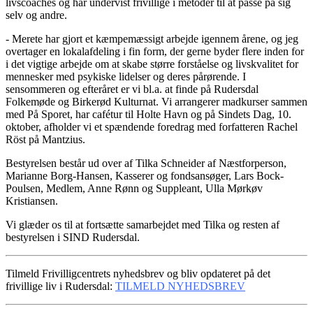
livscoaches og har undervist frivillige i metoder til at passe på sig
selv og andre.
- Merete har gjort et kæmpemæssigt arbejde igennem årene, og jeg
overtager en lokalafdeling i fin form, der gerne byder flere inden for
i det vigtige arbejde om at skabe større forståelse og livskvalitet for
mennesker med psykiske lidelser og deres pårørende. I
sensommeren og efteråret er vi bl.a. at finde på Rudersdal
Folkemøde og Birkerød Kulturnat. Vi arrangerer madkurser sammen
med På Sporet, har cafétur til Holte Havn og på Sindets Dag, 10.
oktober, afholder vi et spændende foredrag med forfatteren Rachel
Röst på Mantzius.
Bestyrelsen består ud over af Tilka Schneider af Næstforperson,
Marianne Borg-Hansen, Kasserer og fondsansøger, Lars Bock-
Poulsen, Medlem, Anne Rønn og Suppleant, Ulla Mørkøv
Kristiansen.
Vi glæder os til at fortsætte samarbejdet med Tilka og resten af
bestyrelsen i SIND Rudersdal.
Tilmeld Frivilligcentrets nyhedsbrev og bliv opdateret på det
frivillige liv i Rudersdal:
TILMELD NYHEDSBREV