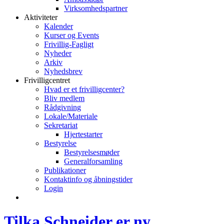
Virksomhedspartner
Aktiviteter
Kalender
Kurser og Events
Frivillig-Fagligt
Nyheder
Arkiv
Nyhedsbrev
Frivilligcentret
Hvad er et frivilligcenter?
Bliv medlem
Rådgivning
Lokale/Materiale
Sekretariat
Hjertestarter
Bestyrelse
Bestyrelsesmøder
Generalforsamling
Publikationer
Kontaktinfo og åbningstider
Login
Tilka Schneider er ny