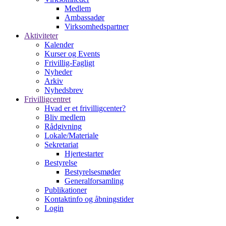
Medlem
Ambassadør
Virksomhedspartner
Aktiviteter
Kalender
Kurser og Events
Frivillig-Fagligt
Nyheder
Arkiv
Nyhedsbrev
Frivilligcentret
Hvad er et frivilligcenter?
Bliv medlem
Rådgivning
Lokale/Materiale
Sekretariat
Hjertestarter
Bestyrelse
Bestyrelsesmøder
Generalforsamling
Publikationer
Kontaktinfo og åbningstider
Login