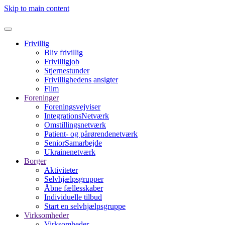
Skip to main content
Frivillig
Bliv frivillig
Frivilligjob
Stjernestunder
Frivillighedens ansigter
Film
Foreninger
Foreningsvejviser
IntegrationsNetværk
Omstillingsnetværk
Patient- og pårørendenetværk
SeniorSamarbejde
Ukrainenetværk
Borger
Aktiviteter
Selvhjælpsgrupper
Åbne fællesskaber
Individuelle tilbud
Start en selvhjælpsgruppe
Virksomheder
Virksomheder