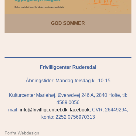
GOD SOMMER
Frivilligcenter Rudersdal
Åbningstider: Mandag-torsdag kl. 10-15
Kulturcenter Mariehøj, Øverødvej 246 A, 2840 Holte, tlf:
4589 0056
mail:
info@frivilligcentret.dk
,
facebook
, CVR: 26449294,
konto: 2252 0756970313
Forfra Webdesign