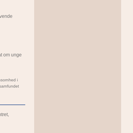
ivende
at om unge
nsomhed i
lsamfundet
tret,