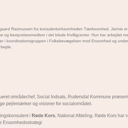
egaard Rasmussen fra konsulentvirksomheden Tænksomhed. Jannie er
og bestyrelsesmedlem i det lokale frivilligcenter. Hun har arbejdet m
er i koordinationsgruppen i Folkebevægelsen mod Ensomhed og under
Arbejde.
ueret områdechef, Social Indsats, Rudersdal Kommune præsent
ige pejlemærker og visioner for socialområdet.
lingskonsulent i
Røde Kors
, National Afdeling. Røde Kors har v
le Ensomhedsstrategi