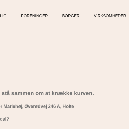
LLIG
FORENINGER
BORGER
VIRKSOMHEDER
 stå sammen om at knække kurven.
er Mariehøj, Øverødvej 246 A, Holte
sdal?