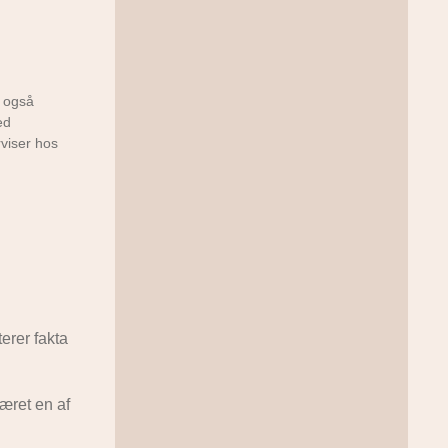
 også
ed
viser hos
erer fakta
æret en af