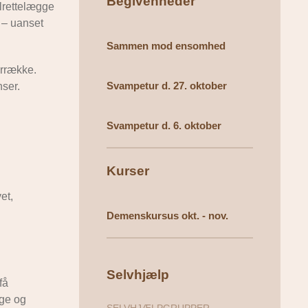
Begivenheder
ilrettelægge
 – uanset
Sammen mod ensomhed
årrække.
Svampetur d. 27. oktober
ser.
Svampetur d. 6. oktober
Kurser
et,
Demenskursus okt. - nov.
Selvhjælp
få
nge og