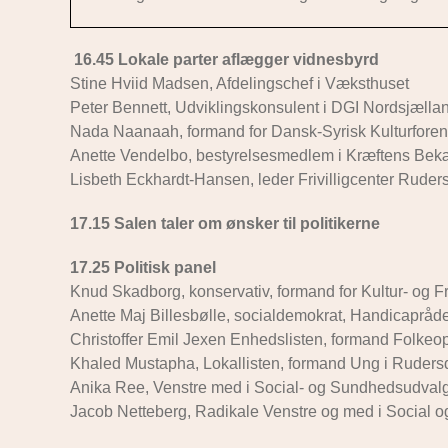
16.45 Lokale parter aflægger vidnesbyrd
Stine Hviid Madsen, Afdelingschef i Væksthuset
Peter Bennett, Udviklingskonsulent i DGI Nordsjælla
Nada Naanaah, formand for Dansk-Syrisk Kulturforen
Anette Vendelbo, bestyrelsesmedlem i Kræftens Be
Lisbeth Eckhardt-Hansen, leder Frivilligcenter Ruders
17.15 Salen taler om ønsker til politikerne
17.25 Politisk panel
Knud Skadborg, konservativ, formand for Kultur- og Fr
Anette Maj Billesbølle, socialdemokrat, Handicapråde
Christoffer Emil Jexen Enhedslisten, formand Folkeo
Khaled Mustapha, Lokallisten, formand Ung i Ruder
Anika Ree, Venstre med i Social- og Sundhedsudval
Jacob Netteberg, Radikale Venstre og med i Social 