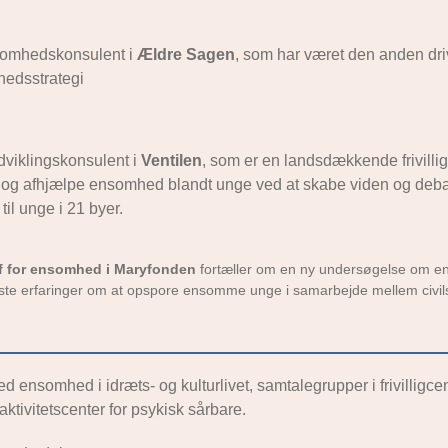
somhedskonsulent i
Ældre Sagen
, som har været den anden dr
hedsstrategi
udviklingskonsulent i
Ventilen
, som er en landsdækkende frivillig
r og afhjælpe ensomhed blandt unge ved at skabe viden og deb
il unge i 21 byer.
f for ensomhed i Maryfonden
fortæller om en ny undersøgelse om e
ørste erfaringer om at opspore ensomme unge i samarbejde mellem civi
d ensomhed i idræts- og kulturlivet, samtalegrupper i frivilligcen
ktivitetscenter for psykisk sårbare.