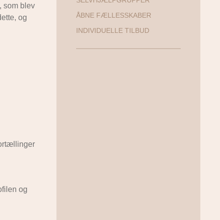
SELVHJÆLPGRUPPER
e, som blev
ÅBNE FÆLLESSKABER
ette, og
INDIVIDUELLE TILBUD
rtællinger
filen og