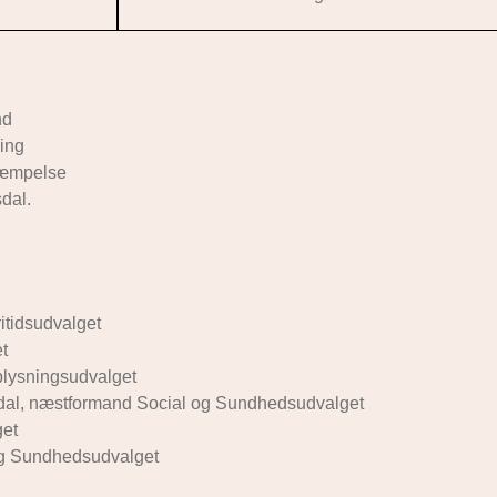
nd
ing
kæmpelse
dal.
itidsudvalget
t
plysningsudvalget
sdal, næstformand Social og Sundhedsudvalget
get
og Sundhedsudvalget