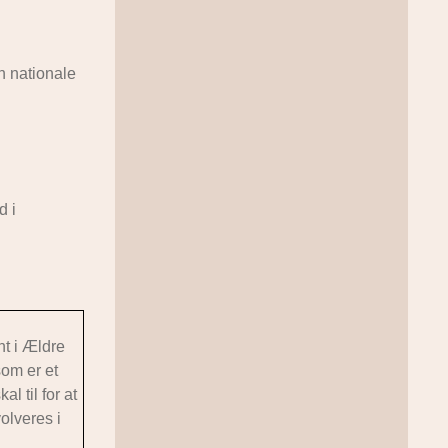
n nationale
d i
t i Ældre
om er et
 til for at
olveres i