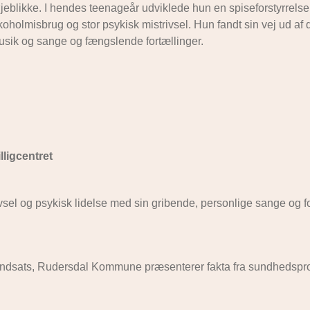
øjeblikke. I hendes teenageår udviklede hun en spiseforstyrrels
oholmisbrug og stor psykisk mistrivsel. Hun fandt sin vej ud af d
 musik og sange og fængslende fortællinger.
lligcentret
sel og psykisk lidelse med sin gribende, personlige sange og fo
l Indsats, Rudersdal Kommune præsenterer fakta fra sundhedspro