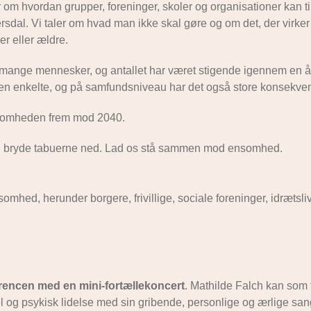
 om hvordan grupper, foreninger, skoler og organisationer kan t
sdal. Vi taler om hvad man ikke skal gøre og om det, der virker
r eller ældre.
or mange mennesker, og antallet har været stigende igennem en 
den enkelte, og på samfundsniveau har det også store konsekven
nsomheden frem mod 2040.
og bryde tabuerne ned. Lad os stå sammen mod ensomhed.
omhed, herunder borgere, frivillige, sociale foreninger, idrætsliv
rencen med en mini-fortællekoncert
. Mathilde Falch kan som 
l og psykisk lidelse med sin gribende, personlige og ærlige sa