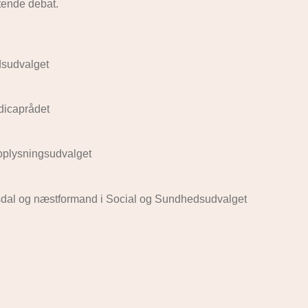
ttende debat.
idsudvalget
ndicaprådet
eoplysningsudvalget
rsdal og næstformand i Social og Sundhedsudvalget