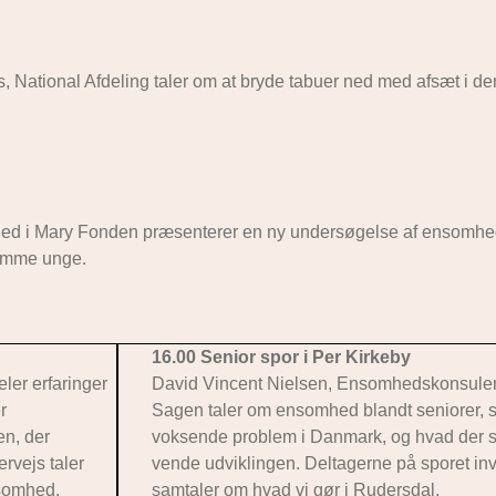
, National Afdeling taler om at bryde tabuer ned med afsæt i de
hed i Mary Fonden præsenterer en ny undersøgelse af ensomhe
somme unge.
16.00 Senior spor i Per Kirkeby
ler erfaringer
David Vincent Nielsen, Ensomhedskonsulen
r
Sagen taler om ensomhed blandt seniorer, s
en, der
voksende problem i Danmark, og hvad der skal
rvejs taler
vende udviklingen. Deltagerne på sporet inv
nsomhed.
samtaler om hvad vi gør i Rudersdal.